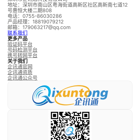
地址：
深圳市南山区粤海街道高新区社区高新南七道12
号惠恒大楼二期808
电话：
0755-86030286
产品经理：18819079212
邮箱：
179063217@qq.com
联系我们
更多产品
验证码平台
号码检测平台
携号转网平台
关于我们
企讯通官网
企讯通资质
企讯通公众号